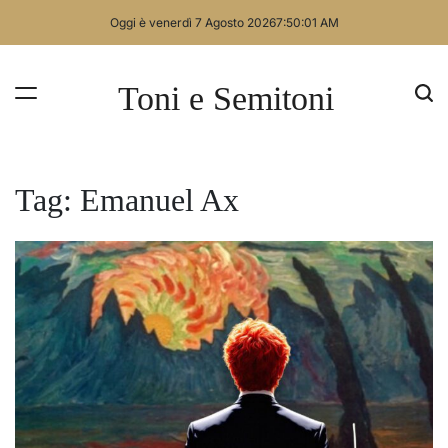
Skip
Oggi è venerdì 7 Agosto 2026
7
:
50
:
01
AM
to
content
Toni e Semitoni
Tag:
Emanuel Ax