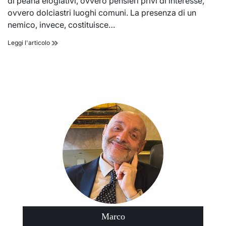
di peana elogiativi, ovvero pensieri privi di interesse,
ovvero dolciastri luoghi comuni. La presenza di un
nemico, invece, costituisce…
La
Leggi l'articolo
vendetta
della
Meneghini.
Quasi
una
parabola
Marco