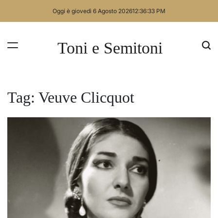
Skip
Oggi è giovedì 6 Agosto 2026
12
:
36
:
33
PM
to
content
Toni e Semitoni
Tag:
Veuve Clicquot