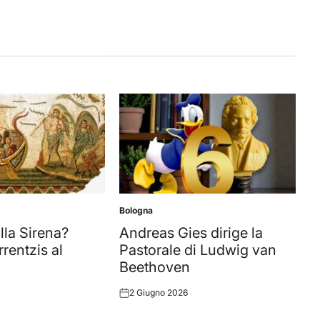
Bologna
Posted
in
lla Sirena?
Andreas Gies dirige la
rentzis al
Pastorale di Ludwig van
Beethoven
2 Giugno 2026
Posted
on