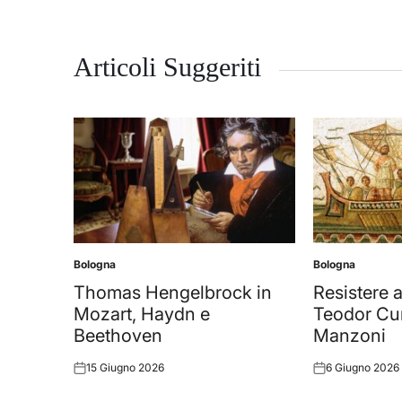
Articoli Suggeriti
Bologna
Bologna
Posted
Posted
in
in
Thomas Hengelbrock in
Resistere a
Mozart, Haydn e
Teodor Cur
Beethoven
Manzoni
15 Giugno 2026
6 Giugno 2026
Posted
Posted
on
on