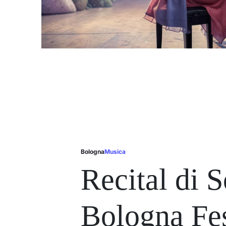
Bologna
Musica
Posted
in
Recital di 
Bologna Fes