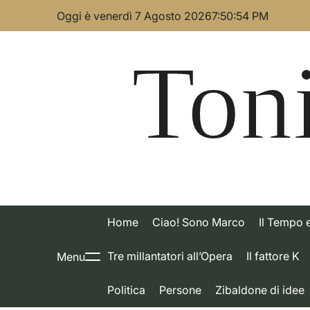
Skip
Oggi è venerdì 7 Agosto 2026
7
:
50
:
55
PM
to
content
Toni
Home
Ciao! Sono Marco
Il Tempo 
Tre millantatori all’Opera
Il fattore K
Menu
Politica
Persone
Zibaldone di idee