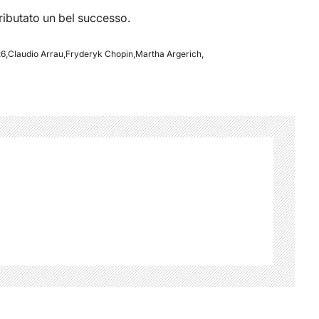
tributato un bel successo.
26
,
Claudio Arrau
,
Fryderyk Chopin
,
Martha Argerich
,