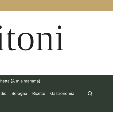
itoni
chetta (A mia mamma)
adio
Bologna
Ricette
Gastronomia