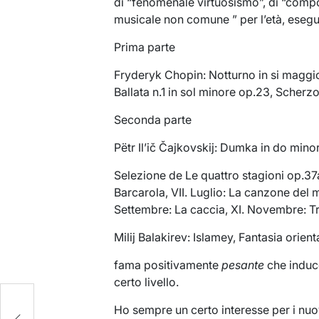
di “fenomenale virtuosismo”, di “compo
musicale non comune ” per l’età, ese
Prima parte
Fryderyk Chopin: Notturno in si maggi
Ballata n.1 in sol minore op.23, Scherz
Seconda parte
Pëtr Il’ič Čajkovskij: Dumka in do mino
Selezione de Le quattro stagioni op.37a:
Barcarola, VII. Luglio: La canzone del mie
Settembre: La caccia, XI. Novembre: Tr
Milij Balakirev: Islamey, Fantasia orient
fama positivamente
pesante
che induce
certo livello.
Ho sempre un certo interesse per i nuov