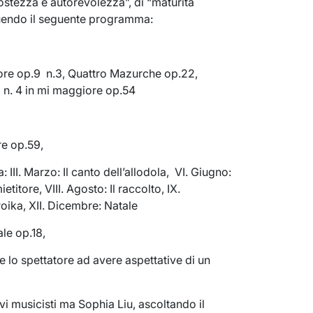
stezza e autorevolezza”, di “maturità
guendo il seguente programma:
ore op.9 n.3, Quattro Mazurche op.22,
o n. 4 in mi maggiore op.54
re op.59,
 III. Marzo: Il canto dell’allodola, VI. Giugno:
titore, VIII. Agosto: Il raccolto, IX.
oika, XII. Dicembre: Natale
ale op.18,
 lo spettatore ad avere aspettative di un
i musicisti ma Sophia Liu, ascoltando il