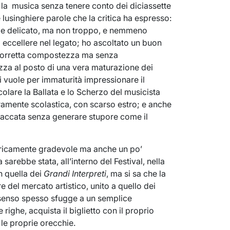
 la musica senza tenere conto dei diciassette
e lusinghiere parole che la critica ha espresso:
ro e delicato, ma non troppo, e nemmeno
 eccellere nel legato; ho ascoltato un buon
corretta compostezza ma senza
za al posto di una vera maturazione dei
i vuole per immaturità impressionare il
olare la Ballata e lo Scherzo del musicista
ramente scolastica, con scarso estro; e anche
istaccata senza generare stupore come il
nericamente gradevole ma anche un po’
sarebbe stata, all’interno del Festival, nella
n quella dei
Grandi Interpreti
, ma si sa che la
e del mercato artistico, unito a quello dei
ui senso spesso sfugge a un semplice
righe, acquista il biglietto con il proprio
le proprie orecchie.