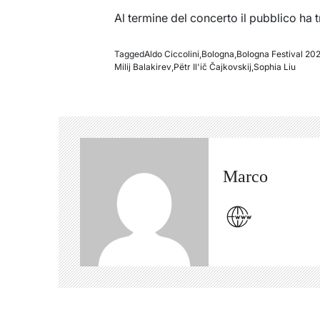
Al termine del concerto il pubblico ha 
Tagged
Aldo Ciccolini
,
Bologna
,
Bologna Festival 20
Milij Balakirev
,
Pëtr Il'ič Čajkovskij
,
Sophia Liu
Marco