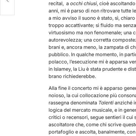
recital, a
occhi chiusi
, cioè ascoltando
anni, mi è parso di non ritrovare tutte l
a mio avviso il suono è stato, sì, chia
troppo accattivante; sì fluido ma senza
virtuosismo ma non fenomenale; una 
autorevolezza; una corretta compostez
brani e, ancora meno, la zampata di ch
pubblico. In qualche momento, in partic
polacco, l’esecuzione mi è apparsa ve
in Islamey, la Liu è stata prudente e d
brano richiederebbe.
Alla fine il concerto mi è apparso ge
noioso, la cui collocazione più consona 
rassegna denominata
Talenti
anziché i
logica del mercato musicale, e in gener
critici o recensori, segue sentieri il c
ascoltatore che, come chi scrive queste 
portafoglio e ascolta, banalmente, con 