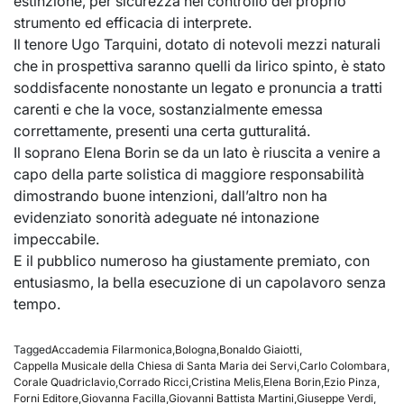
estinzione, per sicurezza nel controllo del proprio
strumento ed efficacia di interprete.
Il tenore Ugo Tarquini, dotato di notevoli mezzi naturali
che in prospettiva saranno quelli da lirico spinto, è stato
soddisfacente nonostante un legato e pronuncia a tratti
carenti e che la voce, sostanzialmente emessa
correttamente, presenti una certa gutturalitá.
Il soprano Elena Borin se da un lato è riuscita a venire a
capo della parte solistica di maggiore responsabilità
dimostrando buone intenzioni, dall’altro non ha
evidenziato sonorità adeguate né intonazione
impeccabile.
E il pubblico numeroso ha giustamente premiato, con
entusiasmo, la bella esecuzione di un capolavoro senza
tempo.
Tagged
Accademia Filarmonica
,
Bologna
,
Bonaldo Giaiotti
,
Cappella Musicale della Chiesa di Santa Maria dei Servi
,
Carlo Colombara
,
Corale Quadriclavio
,
Corrado Ricci
,
Cristina Melis
,
Elena Borin
,
Ezio Pinza
,
Forni Editore
,
Giovanna Facilla
,
Giovanni Battista Martini
,
Giuseppe Verdi
,