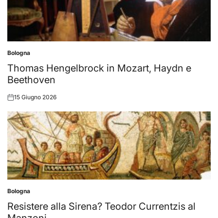
Bologna
Posted
in
Thomas Hengelbrock in Mozart, Haydn e
Beethoven
15 Giugno 2026
Posted
on
Bologna
Posted
in
Resistere alla Sirena? Teodor Currentzis al
Manzoni