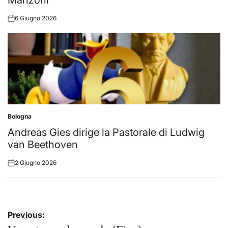
6 Giugno 2026
Posted
on
Bologna
Posted
in
Andreas Gies dirige la Pastorale di Ludwig
van Beethoven
2 Giugno 2026
Posted
on
Navigazione
Previous: