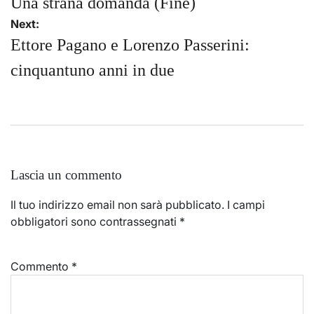
articoli
Una strana domanda (Fine)
Next:
Ettore Pagano e Lorenzo Passerini:
cinquantuno anni in due
Lascia un commento
Il tuo indirizzo email non sarà pubblicato.
I campi
obbligatori sono contrassegnati
*
Commento
*