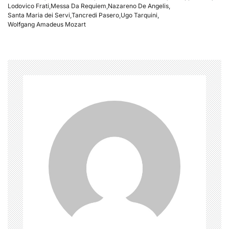
Lodovico Frati
,
Messa Da Requiem
,
Nazareno De Angelis
,
Santa Maria dei Servi
,
Tancredi Pasero
,
Ugo Tarquini
,
Wolfgang Amadeus Mozart