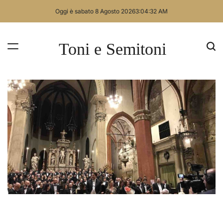
Skip
Oggi è sabato 8 Agosto 2026
3
:
04
:
32
AM
to
content
Toni e Semitoni