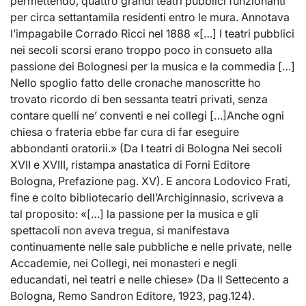
permettendo, quattro grandi teatri pubblici funzionanti
per circa settantamila residenti entro le mura. Annotava
l’impagabile Corrado Ricci nel 1888 «[…] I teatri pubblici
nei secoli scorsi erano troppo poco in consueto alla
passione dei Bolognesi per la musica e la commedia […]
Nello spoglio fatto delle cronache manoscritte ho
trovato ricordo di ben sessanta teatri privati, senza
contare quelli ne’ conventi e nei collegi […]Anche ogni
chiesa o frateria ebbe far cura di far eseguire
abbondanti oratorii.» (Da I teatri di Bologna Nei secoli
XVII e XVIII, ristampa anastatica di Forni Editore
Bologna, Prefazione pag. XV). E ancora Lodovico Frati,
fine e colto bibliotecario dell’Archiginnasio, scriveva a
tal proposito: «[…] la passione per la musica e gli
spettacoli non aveva tregua, si manifestava
continuamente nelle sale pubbliche e nelle private, nelle
Accademie, nei Collegi, nei monasteri e negli
educandati, nei teatri e nelle chiese» (Da Il Settecento a
Bologna, Remo Sandron Editore, 1923, pag.124).