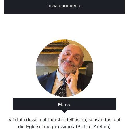
Marco
«Di tutti disse mal fuorchè dell'asino, scusandosi col
dir: Egli è il mio prossimo» (Pietro l'Aretino)