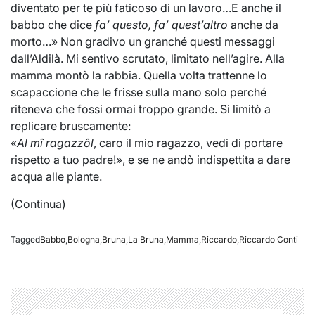
diventato per te più faticoso di un lavoro…E anche il
babbo che dice
fa’ questo, fa’ quest’altro
anche da
morto…» Non gradivo un granché questi messaggi
dall’Aldilà. Mi sentivo scrutato, limitato nell’agire. Alla
mamma montò la rabbia. Quella volta trattenne lo
scapaccione che le frisse sulla mano solo perché
riteneva che fossi ormai troppo grande. Si limitò a
replicare bruscamente:
«
Al mî ragazzôl
, caro il mio ragazzo, vedi di portare
rispetto a tuo padre!», e se ne andò indispettita a dare
acqua alle piante.
(Continua)
Tagged
Babbo
,
Bologna
,
Bruna
,
La Bruna
,
Mamma
,
Riccardo
,
Riccardo Conti