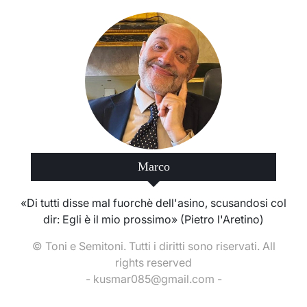
Marco
«Di tutti disse mal fuorchè dell'asino, scusandosi col
dir: Egli è il mio prossimo» (Pietro l'Aretino)
© Toni e Semitoni. Tutti i diritti sono riservati. All
rights reserved
- kusmar085@gmail.com -