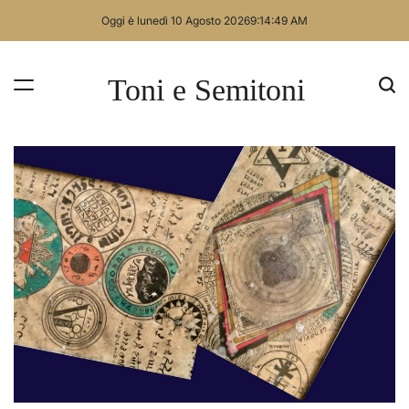
Skip
Oggi è lunedì 10 Agosto 2026
9
:
14
:
50
AM
to
content
Toni e Semitoni