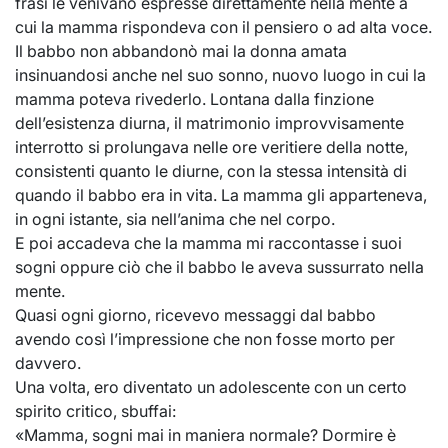
frasi le venivano espresse direttamente nella mente a
cui la mamma rispondeva con il pensiero o ad alta voce.
Il babbo non abbandonò mai la donna amata
insinuandosi anche nel suo sonno, nuovo luogo in cui la
mamma poteva rivederlo. Lontana dalla finzione
dell’esistenza diurna, il matrimonio improvvisamente
interrotto si prolungava nelle ore veritiere della notte,
consistenti quanto le diurne, con la stessa intensità di
quando il babbo era in vita. La mamma gli apparteneva,
in ogni istante, sia nell’anima che nel corpo.
E poi accadeva che la mamma mi raccontasse i suoi
sogni oppure ciò che il babbo le aveva sussurrato nella
mente.
Quasi ogni giorno, ricevevo messaggi dal babbo
avendo così l’impressione che non fosse morto per
davvero.
Una volta, ero diventato un adolescente con un certo
spirito critico, sbuffai:
«Mamma, sogni mai in maniera normale? Dormire è