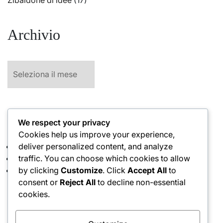
Archivio
Archivio
A Proposito Di:
We respect your privacy
Cookies help us improve your experience,
Cookies
deliver personalized content, and analyze
Disclaimer
traffic. You can choose which cookies to allow
Privacy Policy
by clicking
Customize
. Click
Accept All
to
consent or
Reject All
to decline non-essential
cookies.
Home
-
Il Tempo e le Anime (A mio padre e a mia
madre)
-
Il Tempo e le Anime (A mio padre e a mia
madre) – (Parte trentatreesima)