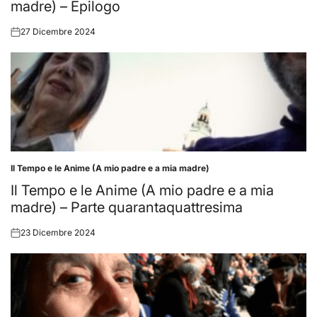
madre) – Epilogo
27 Dicembre 2024
Posted
on
Il Tempo e le Anime (A mio padre e a mia madre)
Posted
in
Il Tempo e le Anime (A mio padre e a mia
madre) – Parte quarantaquattresima
23 Dicembre 2024
Posted
on