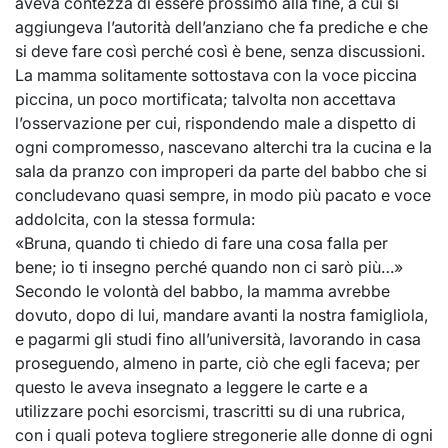
aveva contezza di essere prossimo alla fine, a cui si
aggiungeva l’autorità dell’anziano che fa prediche e che
si deve fare così perché così è bene, senza discussioni.
La mamma solitamente sottostava con la voce piccina
piccina, un poco mortificata; talvolta non accettava
l’osservazione per cui, rispondendo male a dispetto di
ogni compromesso, nascevano alterchi tra la cucina e la
sala da pranzo con improperi da parte del babbo che si
concludevano quasi sempre, in modo più pacato e voce
addolcita, con la stessa formula:
«Bruna, quando ti chiedo di fare una cosa falla per
bene; io ti insegno perché quando non ci sarò più…»
Secondo le volontà del babbo, la mamma avrebbe
dovuto, dopo di lui, mandare avanti la nostra famigliola,
e pagarmi gli studi fino all’università, lavorando in casa
proseguendo, almeno in parte, ciò che egli faceva; per
questo le aveva insegnato a leggere le carte e a
utilizzare pochi esorcismi, trascritti su di una rubrica,
con i quali poteva togliere stregonerie alle donne di ogni