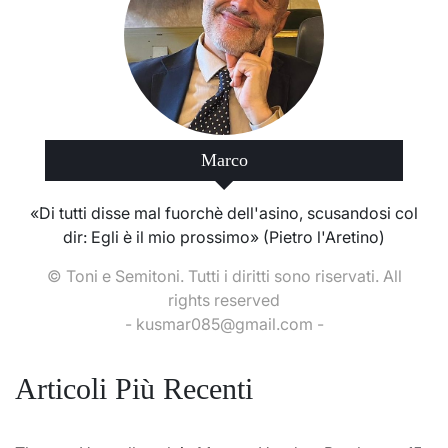
Marco
«Di tutti disse mal fuorchè dell'asino, scusandosi col
dir: Egli è il mio prossimo» (Pietro l'Aretino)
© Toni e Semitoni. Tutti i diritti sono riservati. All
rights reserved
- kusmar085@gmail.com -
Articoli Più Recenti