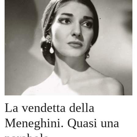
che
ho
ascoltato
Umberto
Grilli
La vendetta della
Meneghini. Quasi una