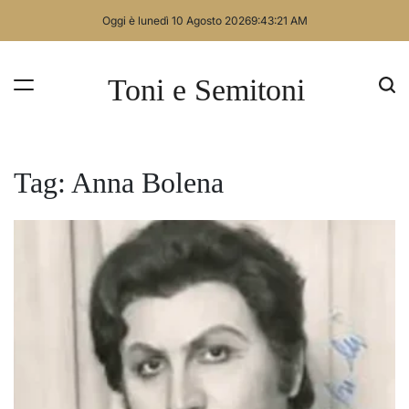
Skip
Oggi è lunedì 10 Agosto 2026
9
:
43
:
22
AM
to
content
Toni e Semitoni
Tag:
Anna Bolena