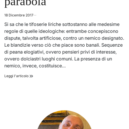
parabola
18 Dicembre 2017
Si sa che le tifoserie liriche sottostanno alle medesime
regole di quelle ideologiche: entrambe concepiscono
dispute, talvolta artificiose, contro un nemico designato.
Le blandizie verso ciò che piace sono banali. Sequenze
di peana elogiativi, ovvero pensieri privi di interesse,
ovvero dolciastri luoghi comuni. La presenza di un
nemico, invece, costituisce…
La
Leggi l'articolo
vendetta
della
Meneghini.
Quasi
una
parabola